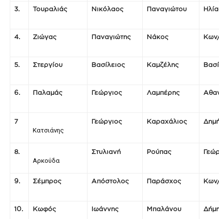
3.
Τουραλιάς
Νικόλαος
Παναγιώτου
Ηλία
4.
Ζιώγας
Παναγιώτης
Νάκος
Κων
5.
Στεργίου
Βασίλειος
Καμζέλης
Βασί
6.
Παλαμάς
Γεώργιος
Λαμπέρης
Αθα
7
Γεώργιος
Καραχάλιος
Δημή
Κατσιάνης
8.
Στυλιανή
Ρούπας
Γεώρ
Αρκούδα
9.
Σέμπρος
Απόστολος
Παράσχος
Κων
10.
Κωφός
Ιωάννης
Μπαλάνου
Δήμ