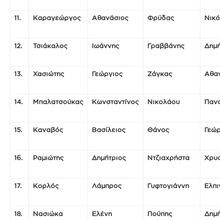
11.
Καραγεώργος
Αθανάσιος
Φρύδας
Νικ
12.
Τσιάκαλος
Ιωάννης
Γραββάνης
Δημή
13.
Χασιώτης
Γεώργιος
Ζάγκας
Αθα
14.
Μπαλατσούκας
Κωνσταντίνος
Νικολάου
Παν
15.
Καναβός
Βασίλειος
Θάνος
Γεώρ
16.
Ραμιώτης
Δημήτριος
Ντζιαχρήστα
Χρυ
17.
Κορλός
Λάμπρος
Γυφτογιάννη
Ελπι
18.
Νασιώκα
Ελένη
Πούπης
Δημή