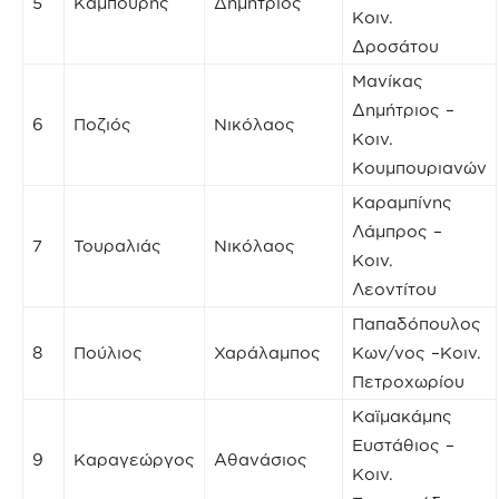
5
Καμπούρης
Δημήτριος
Κοιν.
Δροσάτου
Μανίκας
Δημήτριος –
6
Ποζιός
Νικόλαος
Κοιν.
Κουμπουριανών
Καραμπίνης
Λάμπρος –
7
Τουραλιάς
Νικόλαος
Κοιν.
Λεοντίτου
Παπαδόπουλος
8
Πούλιος
Χαράλαμπος
Κων/νος –Κοιν.
Πετροχωρίου
Καϊμακάμης
Ευστάθιος –
9
Καραγεώργος
Αθανάσιος
Κοιν.