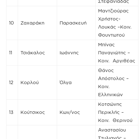
Στεφανιάδας
Μαντζιούρας
Χρήστος-
10
Ζαχαράκη
Παρασκευή
Λουκάς –Κοιν.
Φουντωτού
Μπίνας
11
Τσιάκαλος
Ιωάννης
Παναγιώτης –
Κοιν. Αργιθέας
Θάνος
Απόστολος –
12
Κορλού
Όλγα
Κοιν.
Ελληνικών
Κοτσώνης
13
Κούτσικος
Κων/νος
Περικλής –
Κοιν. Θερινού
Αναστασίου
Στυλιανός –