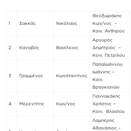
Θεοδωράκης
1
Σακκάς
Νικόλαος
Κων/νος –
Κοιν. Ανθηρού
Αργυρός
2
Καναβός
Βασίλειος
Δημήτριος –
Κοιν. Πετρίλου
Παπαϊωάννου
Ιωάννης –
3
Γραμμένος
Κωνσταντίνος
Κοιν.
Βραγκιανών
Γιαννακάκης
4
Μερεντίτης
Κων/νος
Χρήστος –
Κοιν. Βλασίου
Λαμπέρης
Αθανάσιος –