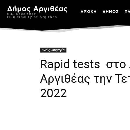
Δήμος Αργιθέας
ΑΡΧΙΚΗ
ΔΗΜΟΣ
Π
Π.Ε. Καρδίτσας
Municipality of Argithea
Χωρίς κατηγορία
Rapid tests στο
Αργιθέας την Τε
2022