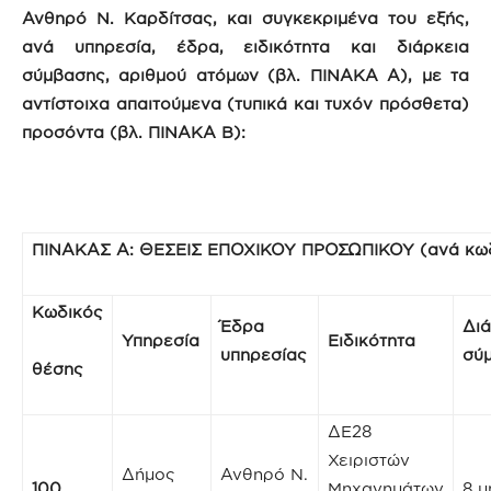
Ανθηρό Ν. Καρδίτσας
,
και συγκεκριμένα του εξής,
ανά υπηρεσία, έδρα, ειδικότητα και διάρκεια
σύμβασης, αριθμού ατόμων (βλ. ΠΙΝΑΚΑ Α), με τα
αντίστοιχα απαιτούμενα (τυπικά και τυχόν πρόσθετα)
προσόντα (βλ. ΠΙΝΑΚΑ Β):
ΠΙΝΑΚΑΣ Α: ΘΕΣΕΙΣ ΕΠΟΧΙΚΟΥ ΠΡΟΣΩΠΙΚΟΥ (ανά κωδ
Κωδικός
Έδρα
Διά
Υπηρεσία
Ειδικότητα
υπηρεσίας
σύ
θέσης
ΔΕ28
Χειριστών
Δήμος
Ανθηρό Ν.
100
Μηχανημάτων
8 μ