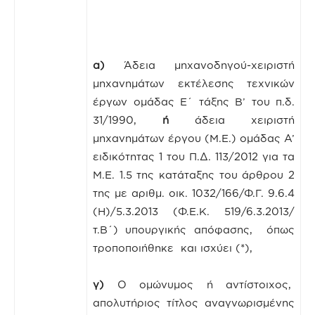
α)
Άδεια μηχανοδηγού-χειριστή
μηχανημάτων εκτέλεσης τεχνικών
έργων ομάδας Ε΄ τάξης Β’ του π.δ.
31/1990,
ή
άδεια χειριστή
μηχανημάτων έργου (Μ.Ε.) ομάδας Α’
ειδικότητας 1 του Π.Δ. 113/2012 για τα
Μ.Ε. 1.5 της κατάταξης του άρθρου 2
της με αριθμ. οικ. 1032/166/Φ.Γ. 9.6.4
(Η)/5.3.2013 (Φ.Ε.Κ. 519/6.3.2013/
τ.Β΄) υπουργικής απόφασης, όπως
τροποποιήθηκε και ισχύει (*),
γ)
Ο ομώνυμος ή αντίστοιχος,
απολυτήριος τίτλος αναγνωρισμένης