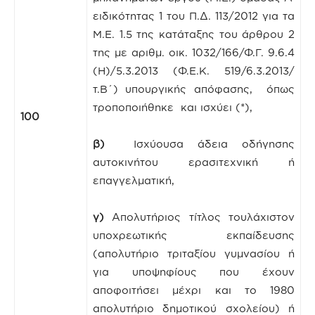
ειδικότητας 1 του Π.Δ. 113/2012 για τα
Μ.Ε. 1.5 της κατάταξης του άρθρου 2
της με αριθμ. οικ. 1032/166/Φ.Γ. 9.6.4
(Η)/5.3.2013 (Φ.Ε.Κ. 519/6.3.2013/
τ.Β΄) υπουργικής απόφασης, όπως
τροποποιήθηκε και ισχύει (*),
100
β)
Ισχύουσα άδεια οδήγησης
αυτοκινήτου ερασιτεχνική ή
επαγγελματική,
γ)
Απολυτήριος τίτλος τουλάχιστον
υποχρεωτικής εκπαίδευσης
(απολυτήριο τριταξίου γυμνασίου ή
για υποψηφίους που έχουν
αποφοιτήσει μέχρι και το 1980
απολυτήριο δημοτικού σχολείου) ή