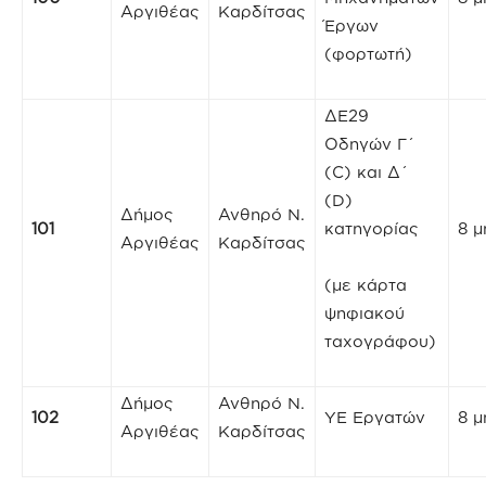
Αργιθέας
Καρδίτσας
Έργων
(φορτωτή)
ΔΕ29
Οδηγών Γ΄
(C) και Δ΄
(D)
Δήμος
Ανθηρό Ν.
101
κατηγορίας
8 μ
Αργιθέας
Καρδίτσας
(με κάρτα
ψηφιακού
ταχογράφου)
Δήμος
Ανθηρό Ν.
102
ΥΕ Εργατών
8 μ
Αργιθέας
Καρδίτσας