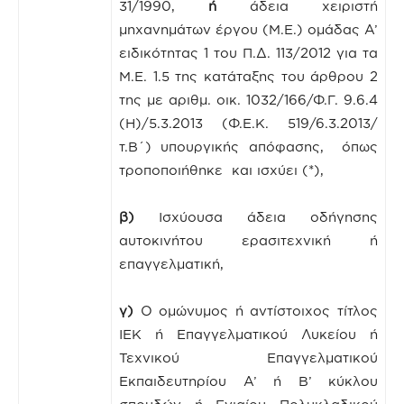
31/1990,
ή
άδεια χειριστή
μηχανημάτων έργου (Μ.Ε.) ομάδας Α’
ειδικότητας 1 του Π.Δ. 113/2012 για τα
Μ.Ε. 1.5 της κατάταξης του άρθρου 2
της με αριθμ. οικ. 1032/166/Φ.Γ. 9.6.4
(Η)/5.3.2013 (Φ.Ε.Κ. 519/6.3.2013/
τ.Β΄) υπουργικής απόφασης, όπως
τροποποιήθηκε και ισχύει (*),
β)
Ισχύουσα άδεια οδήγησης
αυτοκινήτου ερασιτεχνική ή
επαγγελματική,
γ)
Ο ομώνυμος ή αντίστοιχος τίτλος
ΙΕΚ ή Επαγγελματικού Λυκείου ή
Τεχνικού Επαγγελματικού
Εκπαιδευτηρίου Α’ ή Β’ κύκλου