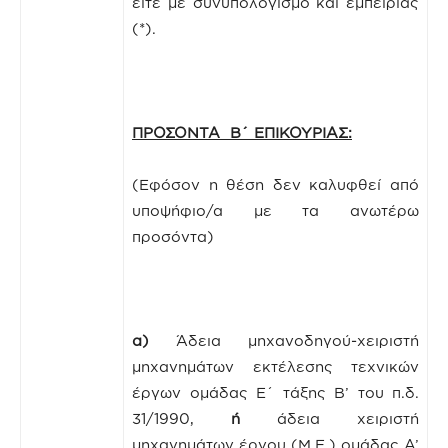
είτε με συνυπολογισμό και εμπειρίας
(*).
ΠΡΟΣΟΝΤΑ Β΄ ΕΠΙΚΟΥΡΙΑΣ:
(Εφόσον η θέση δεν καλυφθεί από
υποψήφιο/α με τα ανωτέρω
προσόντα)
α)
Άδεια μηχανοδηγού-χειριστή
μηχανημάτων εκτέλεσης τεχνικών
έργων ομάδας Ε΄ τάξης Β’ του π.δ.
31/1990,
ή
άδεια χειριστή
μηχανημάτων έργου (Μ.Ε.) ομάδας Α’