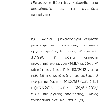
(Εφόσον η θέση δεν καλυφθεί από
υποψήφιο/α με τα ανωτέρω
προσόντα)
α)
Άδεια μηχανοδηγού-χειριστή
μηχανημάτων εκτέλεσης τεχνικών
έργων ομάδας Ε΄ τάξης Β’ του π.δ.
31/1990,
ή
άδεια χειριστή
μηχανημάτων έργου (Μ.Ε.) ομάδας Α’
ειδικότητας 1 του Π.Δ. 113/2012 για τα
Μ.Ε. 1.5 της κατάταξης του άρθρου 2
της με αριθμ. οικ. 1032/166/Φ.Γ. 9.6.4
(Η)/5.3.2013 (Φ.Ε.Κ. 519/6.3.2013/
τ.Β΄) υπουργικής απόφασης, όπως
τροποποιήθηκε και ισχύει (*),