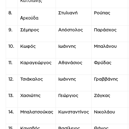
Κατσιάνης
8.
Στυλιανή
Ρούπας
Αρκούδα
9.
Σέμπρος
Απόστολος
Παράσχος
10.
Κωφός
Ιωάννης
Μπαλάνου
11.
Καραγεώργος
Αθανάσιος
Φρύδας
12.
Τσιάκαλος
Ιωάννης
Γραββάνης
13.
Χασιώτης
Γεώργιος
Ζάγκας
14.
Μπαλατσούκας
Κωνσταντίνος
Νικολάου
15.
Καναβός
Βασίλειος
Θάνος