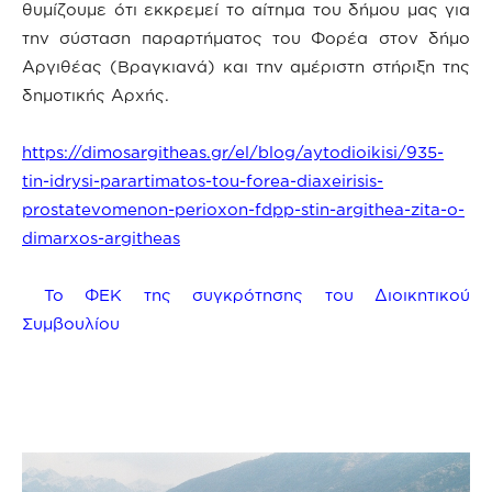
θυμίζουμε ότι εκκρεμεί το αίτημα του δήμου μας για
την σύσταση παραρτήματος του Φορέα στον δήμο
Αργιθέας (Βραγκιανά) και την αμέριστη στήριξη της
δημοτικής Αρχής.
https://dimosargitheas.gr/el/blog/aytodioikisi/935-
tin-idrysi-parartimatos-tou-forea-diaxeirisis-
prostatevomenon-perioxon-fdpp-stin-argithea-zita-o-
dimarxos-argitheas
To ΦΕΚ της συγκρότησης του Διοικητικού
Συμβουλίου