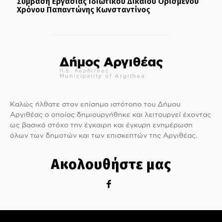
Σύμβαση Εργασίας Ιδιωτικού Δικαίου Ορισμένου
Χρόνου Παπαντώνης Κωνσταντίνος
Δήμος Αργιθέας
Π.Ε. Καρδίτσας
Municipality of Argithea
Καλώς ήλθατε στον επίσημο ιστότοπο του Δήμου
Αργιθέας ο οποίος δημιουργήθηκε και λειτουργεί έχοντας
ως βασικό στόχο την έγκαιρη και έγκυρη ενημέρωση
όλων των δημοτών και των επισκεπτών της Αργιθέας.
Ακολουθήστε μας