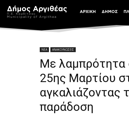
Δήμος Αργιθέας
ΑΡΧΙΚΗ
ΔΗΜΟΣ
Π
Π.Ε. Καρδίτσας
Municipality of Argithea
ΝΕΑ
ΑΝΑΚΟΙΝΩΣΕΙΣ
Με λαμπρότητα 
25ης Μαρτίου στ
αγκαλιάζοντας τ
παράδοση