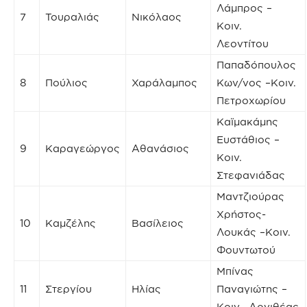
Λάμπρος –
7
Τουραλιάς
Νικόλαος
Κοιν.
Λεοντίτου
Παπαδόπουλος
8
Πούλιος
Χαράλαμπος
Κων/νος –Κοιν.
Πετροχωρίου
Καϊμακάμης
Ευστάθιος –
9
Καραγεώργος
Αθανάσιος
Κοιν.
Στεφανιάδας
Μαντζιούρας
Χρήστος-
10
Καμζέλης
Βασίλειος
Λουκάς –Κοιν.
Φουντωτού
Μπίνας
11
Στεργίου
Ηλίας
Παναγιώτης –
Κοιν. Αργιθέας