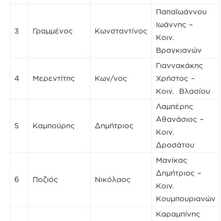
Παπαϊωάννου
Ιωάννης –
3
Γραμμένος
Κωνσταντίνος
Κοιν.
Βραγκιανών
Γιαννακάκης
4
Μερεντίτης
Κων/νος
Χρήστος –
Κοιν. Βλασίου
Λαμπέρης
Αθανάσιος –
5
Καμπούρης
Δημήτριος
Κοιν.
Δροσάτου
Μανίκας
Δημήτριος –
6
Ποζιός
Νικόλαος
Κοιν.
Κουμπουριανών
Καραμπίνης