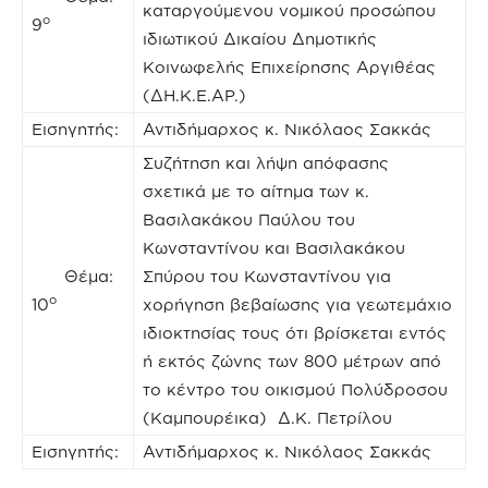
καταργούμενου νομικού προσώπου
ο
9
ιδιωτικού Δικαίου Δημοτικής
Κοινωφελής Επιχείρησης Αργιθέας
(ΔΗ.Κ.Ε.ΑΡ.)
Εισηγητής:
Αντιδήμαρχος κ. Νικόλαος Σακκάς
Συζήτηση και λήψη απόφασης
σχετικά με το αίτημα των κ.
Βασιλακάκου Παύλου του
Κωνσταντίνου και Βασιλακάκου
Θέμα:
Σπύρου του Κωνσταντίνου για
ο
10
χορήγηση βεβαίωσης για γεωτεμάχιο
ιδιοκτησίας τους ότι βρίσκεται εντός
ή εκτός ζώνης των 800 μέτρων από
το κέντρο του οικισμού Πολύδροσου
(Καμπουρέικα) Δ.Κ. Πετρίλου
Εισηγητής:
Αντιδήμαρχος κ. Νικόλαος Σακκάς