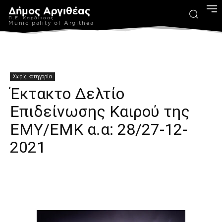
Δήμος Αργιθέας
Π.Ε. Καρδίτσας
Municipality of Argithea
Χωρίς κατηγορία
Έκτακτο Δελτίο
Επιδείνωσης Καιρού της
ΕΜΥ/ΕΜΚ α.α: 28/27-12-
2021