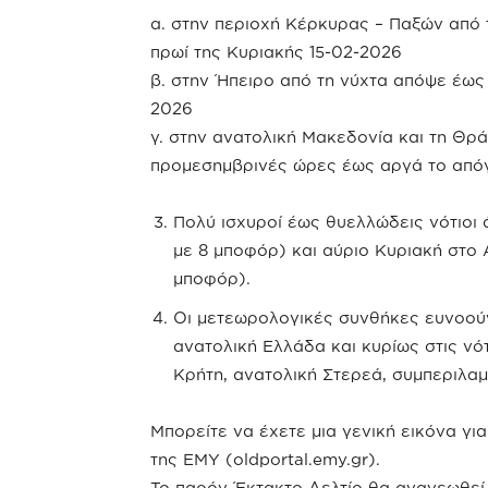
α. στην περιοχή Κέρκυρας – Παξών από
πρωί της Κυριακής 15-02-2026
β. στην Ήπειρο από τη νύχτα απόψε έως 
2026
γ. στην ανατολική Μακεδονία και τη Θρά
προμεσημβρινές ώρες έως αργά το από
Πολύ ισχυροί έως θυελλώδεις νότιοι 
με 8 μποφόρ) και αύριο Κυριακή στο Α
μποφόρ).
Οι μετεωρολογικές συνθήκες ευνοού
ανατολική Ελλάδα και κυρίως στις νό
Κρήτη, ανατολική Στερεά, συμπεριλαμ
Μπορείτε να έχετε μια γενική εικόνα για
της ΕΜΥ (oldportal.emy.gr).
Το παρόν Έκτακτο Δελτίο θα ανανεωθεί 