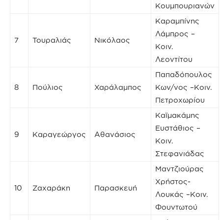
Κουμπουριανών
Καραμπίνης
Λάμπρος –
7
Τουραλιάς
Νικόλαος
Κοιν.
Λεοντίτου
Παπαδόπουλος
8
Πούλιος
Χαράλαμπος
Κων/νος –Κοιν.
Πετροχωρίου
Καϊμακάμης
Ευστάθιος –
9
Καραγεώργος
Αθανάσιος
Κοιν.
Στεφανιάδας
Μαντζιούρας
Χρήστος-
10
Ζαχαράκη
Παρασκευή
Λουκάς –Κοιν.
Φουντωτού