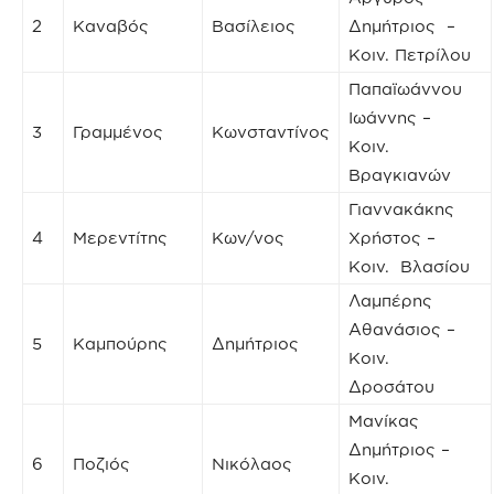
2
Καναβός
Βασίλειος
Δημήτριος –
Κοιν. Πετρίλου
Παπαϊωάννου
Ιωάννης –
3
Γραμμένος
Κωνσταντίνος
Κοιν.
Βραγκιανών
Γιαννακάκης
4
Μερεντίτης
Κων/νος
Χρήστος –
Κοιν. Βλασίου
Λαμπέρης
Αθανάσιος –
5
Καμπούρης
Δημήτριος
Κοιν.
Δροσάτου
Μανίκας
Δημήτριος –
6
Ποζιός
Νικόλαος
Κοιν.