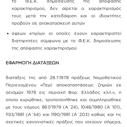
το Φ.Ε.Κ. δημοσίευσης της απόφασης
χαρακτηρισμού, δεν αίρεται ο χαρακτηρισμός
τους μετά την κατεδάφιση και οι ιδιοκτήτες
προβούν σε ανακατασκευή αυτών
όψεων κτιρίων οι οποίες έχουν χαρακτηριστεί
διατηρητέες σύμφωνα με το Φ.Ε.Κ. δημοσίευσης
της απόφασης χαρακτηρισμού
ΕΦΑΡΜΟΓΉ ΔΙΑΤΑΞΕΩΝ
διατάξεις της από 28.7.1978 πράξεως Νομοθετικού
Περιεχομένου «Περί αποκαταστάσεως ζημιών εκ
σεισμών 1978 εις περιοχή Βορ. Ελλάδος κλπ.», η
οποία κυρώθηκε, τροποποιήθηκε και συμπληρώθηκε
με τους νόμους 867/1979 (Α΄24), 1048/1980 (Α΄101),
1133/1981 (Α΄54) και 1190/1981 (Α΄203) καθώς και τις
σχετικές κανονιστικές πράξεις που ισχύουν σήμερα,