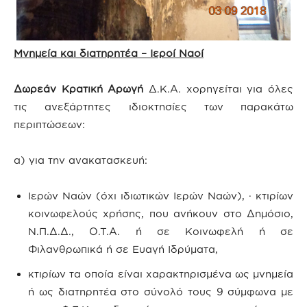
Μνημεία και διατηρητέα – Ιεροί Ναοί
Δωρεάν Κρατική Αρωγή
Δ.Κ.Α. χορηγείται για όλες
τις ανεξάρτητες ιδιοκτησίες των παρακάτω
περιπτώσεων:
α) για την ανακατασκευή:
Ιερών Ναών (όχι ιδιωτικών Ιερών Ναών), · κτιρίων
κοινωφελούς χρήσης, που ανήκουν στο Δημόσιο,
Ν.Π.Δ.Δ., Ο.Τ.Α. ή σε Κοινωφελή ή σε
Φιλανθρωπικά ή σε Ευαγή Ιδρύματα,
κτιρίων τα οποία είναι χαρακτηρισμένα ως μνημεία
ή ως διατηρητέα στο σύνολό τους 9 σύμφωνα με