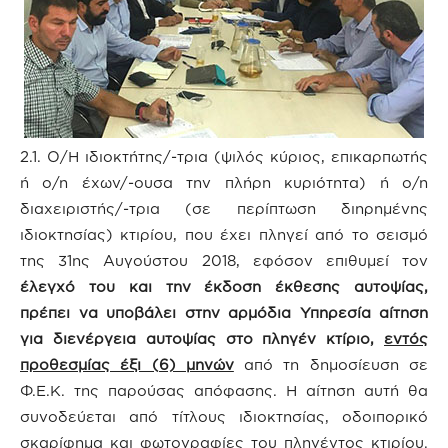
2.1. Ο/Η ιδιοκτήτης/-τρια (ψιλός κύριος, επικαρπωτής
ή ο/η έχων/-ουσα την πλήρη κυριότητα) ή ο/η
διαχειριστής/-τρια (σε περίπτωση διηρημένης
ιδιοκτησίας) κτιρίου, που έχει πληγεί από το σεισμό
της 31ης Αυγούστου 2018, εφόσον επιθυμεί τον
έλεγχό του και την έκδοση έκθεσης αυτοψίας,
πρέπει να υποβάλει στην αρμόδια Υπηρεσία αίτηση
για διενέργεια αυτοψίας στο πληγέν κτίριο,
εντός
προθεσμίας έξι (6) μηνών
από τη δημοσίευση σε
Φ.Ε.Κ. της παρούσας απόφασης. Η αίτηση αυτή θα
συνοδεύεται από τίτλους ιδιοκτησίας, οδοιπορικό
σκαρίφημα και φωτογραφίες του πληγέντος κτιρίου.