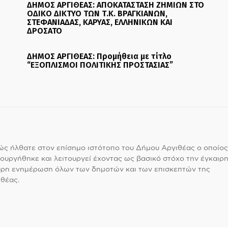
ΔΗΜΟΣ ΑΡΓΙΘΕΑΣ: ΑΠΟΚΑΤΑΣΤΑΣΗ ΖΗΜΙΩΝ ΣΤΟ
ΟΔΙΚΟ ΔΙΚΤΥΟ ΤΩΝ Τ.Κ. ΒΡΑΓΚΙΑΝΩΝ,
ΣΤΕΦΑΝΙΑΔΑΣ, ΚΑΡΥΑΣ, ΕΛΛΗΝΙΚΩΝ ΚΑΙ
ΔΡΟΣΑΤΟ
ΔΗΜΟΣ ΑΡΓΙΘΕΑΣ: Προμήθεια με τίτλο
“ΕΞΟΠΛΙΣΜΟΙ ΠΟΛΙΤΙΚΗΣ ΠΡΟΣΤΑΣΙΑΣ”
ς ήλθατε στον επίσημο ιστότοπο του Δήμου Αργιθέας ο οποίος
ουργήθηκε και λειτουργεί έχοντας ως βασικό στόχο την έγκαιρη
υρη ενημέρωση όλων των δημοτών και των επισκεπτών της
θέας.