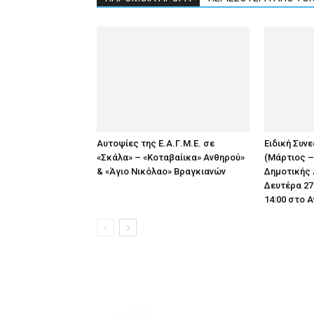
Αυτοψίες της Ε.Α.Γ.Μ.Ε. σε
Ειδική Συν
«Σκάλα» – «Κοταβαίικα» Ανθηρού»
(Μάρτιος –
& «Άγιο Νικόλαο» Βραγκιανών
Δημοτικής 
Δευτέρα 27
14:00 στο 