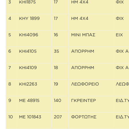
3
ΚΗΙ1875
17
ΗΜ 4X4
ΦΙΧ
4
ΚΗΥ 1899
17
ΗΜ 4X4
ΦΙΧ
5
ΚΗΙ4096
16
MINI ΜΠΑΣ
ΕΙΧ
6
ΚΗΙ4105
35
ΑΠΟΡΡΗΜ
ΦΙΧ 
7
ΚΗΙ4109
18
ΑΠΟΡΡΗΜ
ΦΙΧ 
8
ΚΗΙ2263
19
ΛΕΩΦΟΡΕΙΟ
ΛΕΩ
9
ΜΕ 48915
140
ΓΚΡΕΙΝΤΕΡ
ΕΙΔ.
10
ΜΕ 101843
207
ΦΟΡΤΩΤΗΣ
ΕΙΔ.