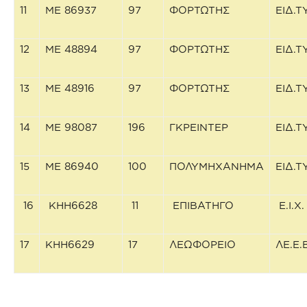
11
ΜΕ 86937
97
ΦΟΡΤΩΤΗΣ
ΕΙΔ.
12
ΜΕ 48894
97
ΦΟΡΤΩΤΗΣ
ΕΙΔ.
13
ΜΕ 48916
97
ΦΟΡΤΩΤΗΣ
ΕΙΔ.
14
ΜΕ 98087
196
ΓΚΡΕΙΝΤΕΡ
ΕΙΔ.
15
ΜΕ 86940
100
ΠΟΛΥΜΗΧΑΝΗΜΑ
ΕΙΔ.
16
ΚΗΗ6628
11
ΕΠΙΒΑΤΗΓΟ
Ε.Ι.Χ.
17
ΚΗΗ6629
17
ΛΕΩΦΟΡΕΙΟ
ΛΕ.Ε.