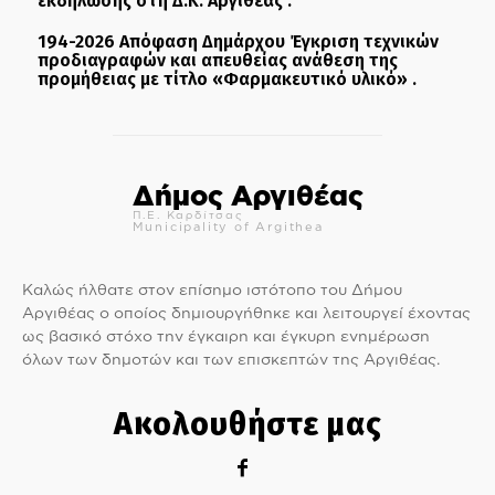
εκδήλωσης στη Δ.Κ. Αργιθέας .
194-2026 Απόφαση Δημάρχου Έγκριση τεχνικών
προδιαγραφών και απευθείας ανάθεση της
προμήθειας με τίτλο «Φαρμακευτικό υλικό» .
Δήμος Αργιθέας
Π.Ε. Καρδίτσας
Municipality of Argithea
Καλώς ήλθατε στον επίσημο ιστότοπο του Δήμου
Αργιθέας ο οποίος δημιουργήθηκε και λειτουργεί έχοντας
ως βασικό στόχο την έγκαιρη και έγκυρη ενημέρωση
όλων των δημοτών και των επισκεπτών της Αργιθέας.
Ακολουθήστε μας