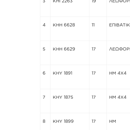
3
ΚΗΙ 2263
19
ΛΕΩΦΟΡ
4
ΚΗΗ 6628
11
ΕΠΙΒΑΤΙ
5
ΚΗΗ 6629
17
ΛΕΩΦΟΡ
6
ΚΗΥ 1891
17
ΗΜ 4Χ4
7
ΚΗΥ 1875
17
ΗΜ 4Χ4
8
ΚΗΥ 1899
17
ΗΜ