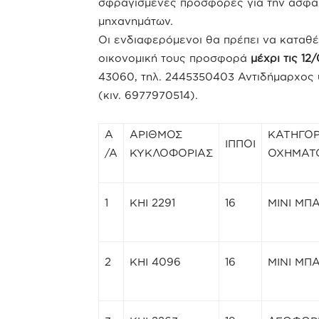
σφραγισμένες προσφορές για την ασφάλ
μηχανημάτων.
Οι ενδιαφερόμενοι θα πρέπει να καταθέ
οικονομική τους προσφορά
μέχρι τις 12
43060, τηλ. 2445350403 Αντιδήμαρχος
(κιν. 6977970514).
Α
ΑΡΙΘΜΟΣ
ΚΑΤΗΓΟΡ
ΙΠΠΟΙ
/Α
ΚΥΚΛΟΦΟΡΙΑΣ
ΟΧΗΜΑΤ
1
ΚΗΙ 2291
16
ΜΙΝΙ ΜΠ
2
ΚΗΙ 4096
16
ΜΙΝΙ ΜΠ