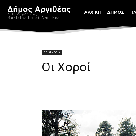
Δήμος Αργιθέας
ΑΡΧΙΚΗ
ΔΗΜΟΣ
Π
Π.Ε. Καρδίτσας
Municipality of Argithea
ΛΑΟΓΡΑΦΙΑ
Οι Χοροί