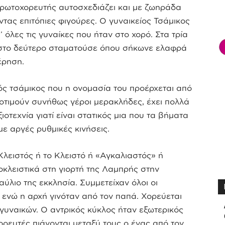
πρωτοχορευτής αυτοσχεδιάζει και με ζωηράδα
τας επιτόπιες φιγούρες. Ο γυναικείος Τσάμικος
 όλες τις γυναίκες που ήταν στο χορό. Στα τρία
 στο δεύτερο σταματούσε όπου σήκωνε ελαφρά
έρηση.
ός τσάμικος που η ονομασία του προέρχεται από
ροτιμούν συνήθως γέροι μερακλήδες, έχει πολλά
ξιοτεχνία γιατί είναι στατικός μια που τα βήματα
 με αργές ρυθμικές κινήσεις.
 Κλειστός ή το Κλειστό ή «Αγκαλιαστός» ή
κλειστικά στη γιορτή της Λαμπρής στην
αύλιο της εκκλησία. Συμμετείχαν όλοι οι
 ενώ η αρχή γινόταν από τον παπά. Χορεύεται
γυναικών. Ο αντρικός κύκλος ήταν εξωτερικός
χορευτές πιάνονται μεταξύ τους ο ένας από τον