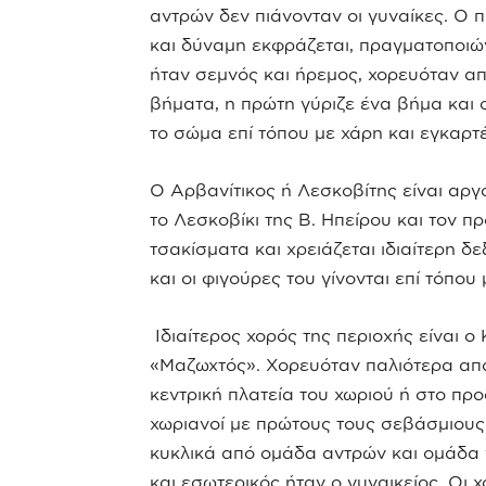
αντρών δεν πιάνονταν οι γυναίκες. Ο 
και δύναμη εκφράζεται, πραγματοποιών
ήταν σεμνός και ήρεμος, χορευόταν απ’
βήματα, η πρώτη γύριζε ένα βήμα και
το σώμα επί τόπου με χάρη και εγκαρτ
Ο Αρβανίτικος ή Λεσκοβίτης είναι αργ
το Λεσκοβίκι της Β. Ηπείρου και τον π
τσακίσματα και χρειάζεται ιδιαίτερη δε
και οι φιγούρες του γίνονται επί τόπου
Ιδιαίτερος χορός της περιοχής είναι ο
«Μαζωχτός». Χορευόταν παλιότερα απο
κεντρική πλατεία του χωριού ή στο προ
χωριανοί με πρώτους τους σεβάσμιους
κυκλικά από ομάδα αντρών και ομάδα 
και εσωτερικός ήταν ο γυναικείος. Οι 