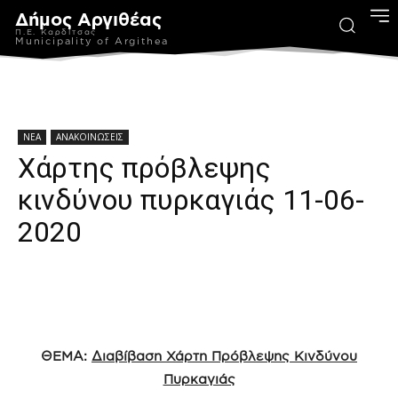
Δήμος Αργιθέας
Π.Ε. Καρδίτσας
Municipality of Argithea
ΝΕΑ
ΑΝΑΚΟΙΝΩΣΕΙΣ
Χάρτης πρόβλεψης
κινδύνου πυρκαγιάς 11-06-
2020
ΘΕΜΑ:
Διαβίβαση Χάρτη Πρόβλεψης Κινδύνου
Πυρκαγιάς