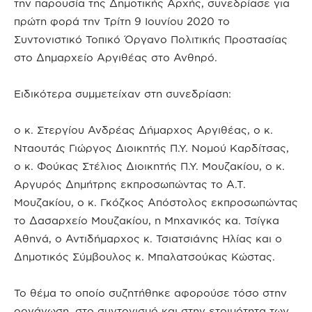
την παρουσία της Δημοτικής Αρχής, συνεδρίασε για
πρώτη φορά την Τρίτη 9 Ιουνίου 2020 το
Συντονιστικό Τοπικό Όργανο Πολιτικής Προστασίας
στο Δημαρχείο Αργιθέας στο Ανθηρό.
Ειδικότερα συμμετείχαν στη συνεδρίαση:
ο κ. Στεργίου Ανδρέας Δήμαρχος Αργιθέας, ο κ.
Νταουτάς Γιώργος Διοικητής Π.Υ. Νομού Καρδίτσας,
ο κ. Φούκας Στέλιος Διοικητής Π.Υ. Μουζακίου, ο κ.
Αργυρός Δημήτρης εκπροσωπώντας το Α.Τ.
Μουζακίου, ο κ. Γκόζκος Απόστολος εκπροσωπώντας
το Δασαρχείο Μουζακίου, η Μηχανικός κα. Τσίγκα
Αθηνά, ο Αντιδήμαρχος κ. Τσιατσιάνης Ηλίας και ο
Δημοτικός Σύμβουλος κ. Μπαλατσούκας Κώστας.
Το θέμα το οποίο συζητήθηκε αφορούσε τόσο στην
οργάνωση, στο συντονισμό και στην ετοιμότητα των