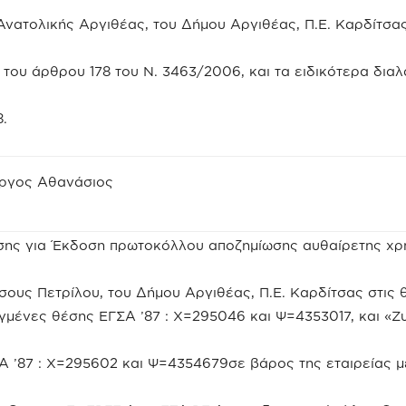
 Ανατολικής Αργιθέας, του Δήμου Αργιθέας, Π.Ε. Καρδίτσ
 4 του άρθρου 178 του Ν. 3463/2006, και τα ειδικότερα δι
.
ώργος Αθανάσιος
σης για Έκδοση πρωτοκόλλου αποζημίωσης αυθαίρετης χρ
σους Πετρίλου, του Δήμου Αργιθέας, Π.Ε. Καρδίτσας στις 
γμένες θέσης ΕΓΣΑ ’87 : Χ=295046 και Ψ=4353017, και «
 ’87 : Χ=295602 και Ψ=4354679σε βάρος της εταιρείας μ