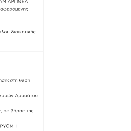
-AM ΑΡΓΙΘΕΑ
αναφερόμενης
λου διοικητικής
ήσηςστη θέση
ν Δασών Δροσάτου
ς, σε βάρος της
ΟΡΡΥΘΜΗ