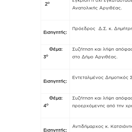
έγκριση ή όχι εγκαταστά
ο
2
Ανατολικής Αργιθέας.
Πρόεδρος Δ.Σ. κ. Δημή
Εισηγητής:
Θέμα:
Συζήτηση και λήψη απόφα
ο
3
στο Δήμο Αργιθέας.
Εντεταλμένος Δημοτικός 
Εισηγητής:
Θέμα:
Συζήτηση και λήψη απόφασ
ο
4
προερχόμενης από την χρ
Αντιδήμαρχος κ. Κατσιάν
Εισηγητής: