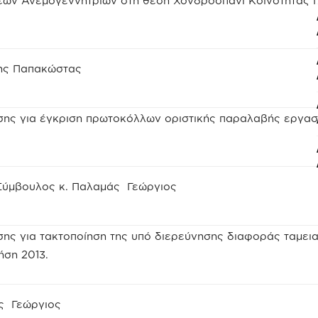
σεων Ανεμογεννητριών στη θέση Χονδροσπάνι Κοινότητας 
τρης Παπακώστας
σης για έγκριση πρωτοκόλλων οριστικής παραλαβής εργασ
Σύμβουλος κ. Παλαμάς Γεώργιος
ης για τακτοποίηση της υπό διερεύνησης διαφοράς ταμει
ήση 2013.
ης Γεώργιος