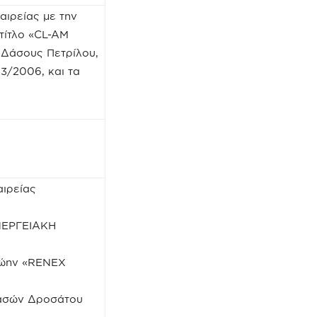
αιρείας με την
τίτλο «CL-AM
 Δάσους Πετρίλου,
63/2006, και τα
αιρείας
ΝΕΡΓΕΙΑΚΗ
ρώην «RENΕX
Δασών Δροσάτου