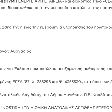
ΩΝΥΜΗ ΕΝΕΡΓΕΙΑΚΗ ΕΤΑΙΡΕΙΑ» και διακριτικό τίτλο «CL
18 που διαπιστώθηκε από την υπηρεσία η κατάληψη της προ
θωσής της ή έως την ημερομηνία υλοποίησης του πρωτοκόλ
ώργος Αθανάσιος
σης για Έκδοση πρωτοκόλλου αποζημίωσης αυθαίρετης χρ
αγμένες ΕΓΣΑ ’87: Χ=288298 και Ψ=4353530., στα όρια τω
 Ανατολικής Αργιθέας, του Δήμου Αργιθέας, Π.Ε. Καρδίτσα
μία “NOSTIRA LTD ΑΙΟΛΙΚΗ ΑΝΑΤΟΛΙΚΗΣ ΑΡΓΙΘΕΑΣ ΕΤΕΡ