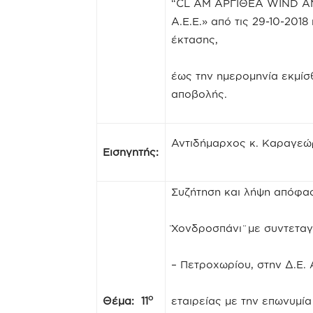
“CL AM ΑΡΓΙΘΕΑ WIND ΑΝ
Α.Ε.Ε.» από τις 29-10-20
έκτασης,
έως την ημερομηνία εκμίσ
αποβολής.
Αντιδήμαρχος κ. Καραγε
Εισηγητής:
Συζήτηση και λήψη απόφα
̈Χονδροσπάνι ̈ με συντετ
– Πετροχωρίου, στην Δ.Ε.
ο
Θέμα: 11
εταιρείας με την επωνυ