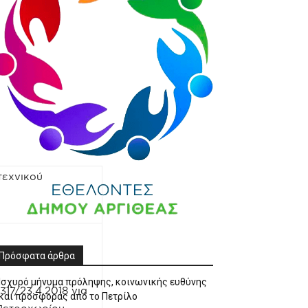
τεχνικού
Πρόσφατα άρθρα
Ισχυρό μήνυμα πρόληψης, κοινωνικής ευθύνης
17/23.4.2018 για
και προσφοράς από το Πετρίλο