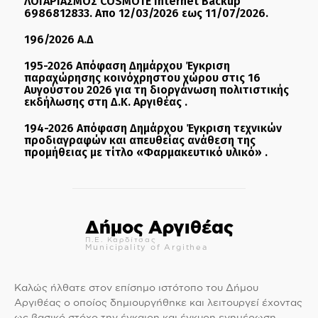
ΛΟΓΑΡΙΑΣΜΟΣ COSMOTE Internet Backup
6986812833. Απο 12/03/2026 εως 11/07/2026.
196/2026 Α.Δ
195-2026 Απόφαση Δημάρχου Έγκριση
παραχώρησης κοινόχρηστου χώρου στις 16
Αυγούστου 2026 για τη διοργάνωση πολιτιστικής
εκδήλωσης στη Δ.Κ. Αργιθέας .
194-2026 Απόφαση Δημάρχου Έγκριση τεχνικών
προδιαγραφών και απευθείας ανάθεση της
προμήθειας με τίτλο «Φαρμακευτικό υλικό» .
Δήμος Αργιθέας
Π.Ε. Καρδίτσας
Municipality of Argithea
Καλώς ήλθατε στον επίσημο ιστότοπο του Δήμου
Αργιθέας ο οποίος δημιουργήθηκε και λειτουργεί έχοντας
ως βασικό στόχο την έγκαιρη και έγκυρη ενημέρωση