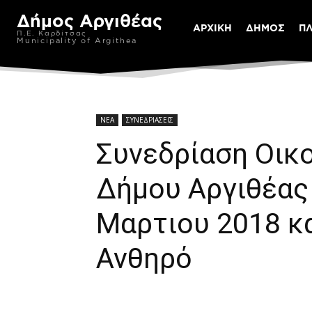
Δήμος Αργιθέας
ΑΡΧΙΚΗ
ΔΗΜΟΣ
Π
Π.Ε. Καρδίτσας
Municipality of Argithea
ΝΕΑ
ΣΥΝΕΔΡΙΑΣΕΙΣ
Συνεδρίαση Οικ
Δήμου Αργιθέας
Μαρτιου 2018 κα
Ανθηρό