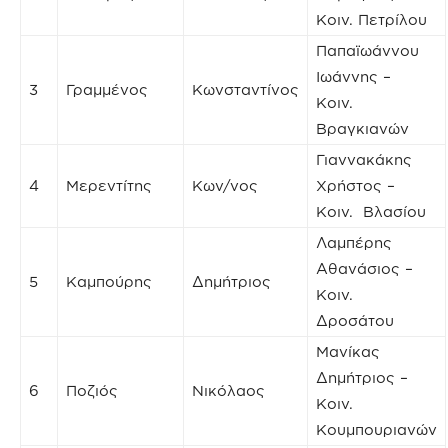
Κοιν. Πετρίλου
Παπαϊωάννου
Ιωάννης –
3
Γραμμένος
Κωνσταντίνος
Κοιν.
Βραγκιανών
Γιαννακάκης
4
Μερεντίτης
Κων/νος
Χρήστος –
Κοιν. Βλασίου
Λαμπέρης
Αθανάσιος –
5
Καμπούρης
Δημήτριος
Κοιν.
Δροσάτου
Μανίκας
Δημήτριος –
6
Ποζιός
Νικόλαος
Κοιν.
Κουμπουριανών