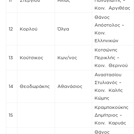
11
Στεργίου
Ηλίας
Παναγιώτης –
Κοιν. Αργιθέας
Θάνος
Απόστολος –
12
Κορλού
Όλγα
Κοιν.
Ελληνικών
Κοτσώνης
13
Κούτσικος
Κων/νος
Περικλής –
Κοιν. Θερινού
Αναστασίου
Στυλιανός –
14
Θεοδωράκης
Αθανάσιος
Κοιν. Καλής
Κώμης
Κραμποκούκης
15
Δημήτριος –
Κοιν. Καρυάς
Θάνος