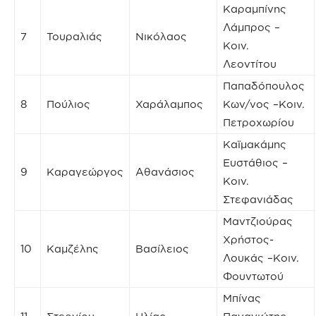
Καραμπίνης
Λάμπρος –
7
Τουραλιάς
Νικόλαος
Κοιν.
Λεοντίτου
Παπαδόπουλος
8
Πούλιος
Χαράλαμπος
Κων/νος –Κοιν.
Πετροχωρίου
Καϊμακάμης
Ευστάθιος –
9
Καραγεώργος
Αθανάσιος
Κοιν.
Στεφανιάδας
Μαντζιούρας
Χρήστος-
10
Καμζέλης
Βασίλειος
Λουκάς –Κοιν.
Φουντωτού
Μπίνας