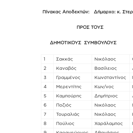
Πίνακας Αποδεκτών: Δήμαρχο: κ. Στερ
ΠΡΟΣ ΤΟΥΣ
ΔΗΜΟΤΙΚΟΥΣ ΣΥΜΒΟΥΛΟΥΣ
1
Σακκάς
Νικόλαος
2
Καναβός
Βασίλειος
3
Γραμμένος
Κωνσταντίνος
4
Μερεντίτης
Κων/νος
5
Καμπούρης
Δημήτριος
6
Ποζιός
Νικόλαος
7
Τουραλιάς
Νικόλαος
8
Πούλιος
Χαράλαμπος
9
Καραγεώργος
Αθανάσιος