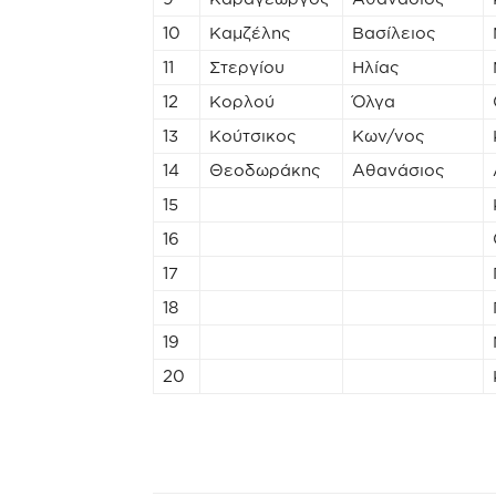
10
Καμζέλης
Βασίλειος
11
Στεργίου
Ηλίας
12
Κορλού
Όλγα
13
Κούτσικος
Κων/νος
14
Θεοδωράκης
Αθανάσιος
15
16
17
18
19
20