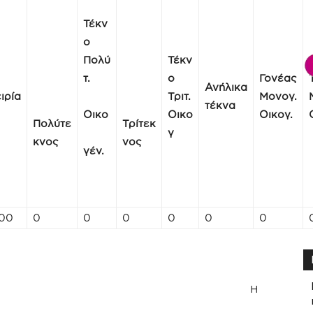
Τέκν
ο
Πολύ
Τέκν
τ.
ο
Γονέας
Ανήλικα
ιρία
Τριτ.
Μονογ.
τέκνα
Οικο
Οικο
Οικογ.
Πολύτε
Τρίτεκ
γ
κνος
νος
γέν.
,00
0
0
0
0
0
0
-08-2025 Η