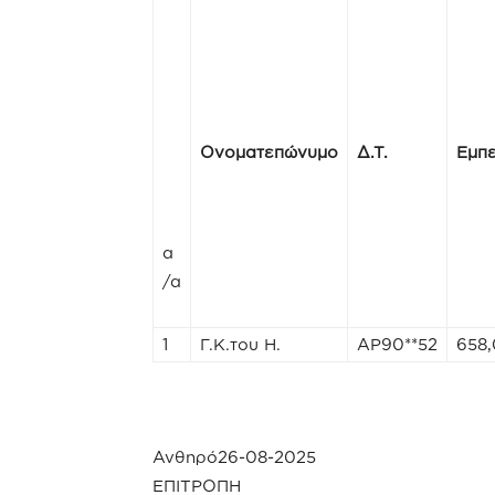
Ονοματεπώνυμο
Δ.Τ.
Εμπε
α
/α
1
Γ.Κ.του Η.
ΑΡ90**52
658
Ανθηρό26
ΕΠΙΤΡΟΠΗ