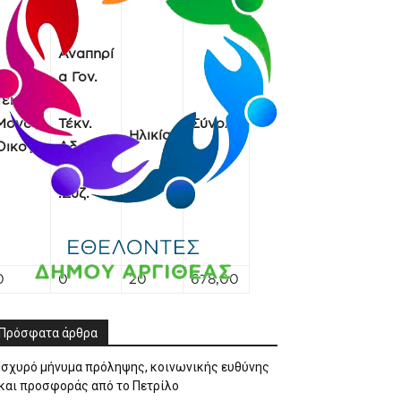
Αναπηρί
α Γον.
Τέκνο
Μονογ.
Τέκν.
Σύνολο
Ηλικία
Οικογ.
Αδελ
.Συζ.
0
0
20
678,00
Πρόσφατα άρθρα
Ισχυρό μήνυμα πρόληψης, κοινωνικής ευθύνης
και προσφοράς από το Πετρίλο