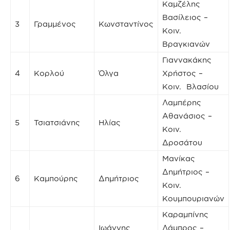
Καμζέλης
Βασίλειος –
3
Γραμμένος
Κωνσταντίνος
Κοιν.
Βραγκιανών
Γιαννακάκης
4
Κορλού
Όλγα
Χρήστος –
Κοιν. Βλασίου
Λαμπέρης
Αθανάσιος –
5
Τσιατσιάνης
Ηλίας
Κοιν.
Δροσάτου
Μανίκας
Δημήτριος –
6
Καμπούρης
Δημήτριος
Κοιν.
Κουμπουριανών
Καραμπίνης
Ιωάννης
Λάμπρος –