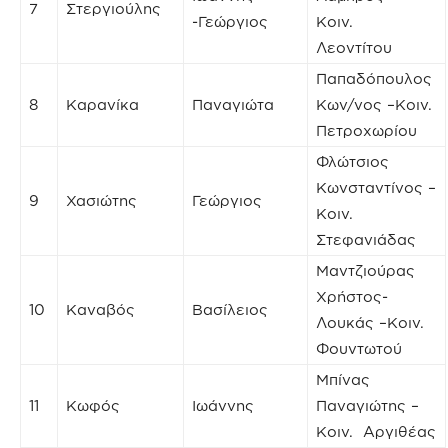
7
Στεργιούλης
-Γεώργιος
Κοιν.
Λεοντίτου
Παπαδόπουλος
8
Καρανίκα
Παναγιώτα
Κων/νος –Κοιν.
Πετροχωρίου
Φλώτσιος
Κωνσταντίνος –
9
Χασιώτης
Γεώργιος
Κοιν.
Στεφανιάδας
Μαντζιούρας
Χρήστος-
10
Καναβός
Βασίλειος
Λουκάς –Κοιν.
Φουντωτού
Μπίνας
11
Κωφός
Ιωάννης
Παναγιώτης –
Κοιν. Αργιθέας