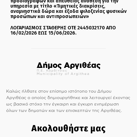
προδιαγραφών και απευθείας ανάθεση για την
υπηρεσία με τίτλο «Τιμητικές διακρίσεις,
αναμνηστικά δώρα και έξοδα φιλοξενίας φυσικών
προσώπων και αντιπροσωπειών»
ΛΟΓΑΡΙΑΣΜΟΣ ΣΤΑΘΕΡΗΣ ΟΤΕ 2445032170 ΑΠΟ
16/02/2026 ΕΩΣ 15/06/2026.
Δήμος Αργιθέας
Π.Ε. Καρδίτσας
Municipality of Argithea
Καλώς ήλθατε στον επίσημο ιστότοπο του Δήμου
Αργιθέας ο οποίος δημιουργήθηκε και λειτουργεί έχοντας
ως βασικό στόχο την έγκαιρη και έγκυρη ενημέρωση
όλων των δημοτών και των επισκεπτών της Αργιθέας.
Ακολουθήστε μας