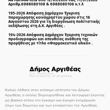
Αριιθμ.6988080108 & 6988080106 κ.τ.λ
195-2026 Απόφαση Δημάρχου Έγκριση
παραχώρησης κοινόχρηστου χώρου στις 16
Αυγούστου 2026 για τη διοργάνωση πολιτιστικής
εκδήλωσης στη Δ.Κ. Αργιθέας .
194-2026 Απόφαση Δημάρχου Έγκριση τεχνικών
προδιαγραφών και απευθείας ανάθεση της
προμήθειας με τίτλο «Φαρμακευτικό υλικό» .
Δήμος Αργιθέας
Π.Ε. Καρδίτσας
Municipality of Argithea
Καλώς ήλθατε στον επίσημο ιστότοπο του Δήμου
Αργιθέας ο οποίος δημιουργήθηκε και λειτουργεί έχοντας
ως βασικό στόχο την έγκαιρη και έγκυρη ενημέρωση
όλων των δημοτών και των επισκεπτών της Αργιθέας.