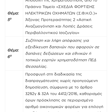
Αποδοχή της χρηματοδότησης από το
Πράσινο Ταμείο «ΣΧΕΔΙΑ ΦΟΡΤΙΣΗΣ
Θέμα:
ΗΛΕΚΤΡΙΚΩΝ ΟΧΗΜΑΤΩΝ (Σ.Φ.Η.Ο.)»
ο
5
Άξονας Προτεραιότητας 2 «Αστική
Αναζωογόνηση και Λοιπές Δράσεις
Περιβαλλοντικού Ισοζυγίου»
Συζήτηση και λήψη απόφασης για
εξειδίκευση δαπανών που αφορούν σε
Θέμα:
δαπάνες δεξιώσεων και εθνικών ή
ο
6
τοπικών εορτών χρηματοδότηση ΠΕΔ
Θεσσαλίας.
Προσφυγή στη διαδικασία της
διαπραγμάτευσης χωρίς προηγούμενη
δημοσίευση, σύμφωνα με το άρθρο
32§2γ & 32Α του 4412/2016, καθορισμός
όρων πρόσκλησης σε περιορισμένο
αριθμό οικονομικών φορέων για επιλογή