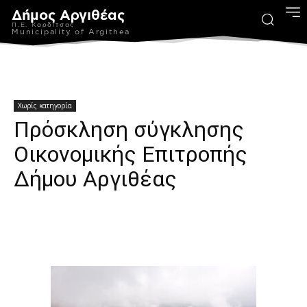
Δήμος Αργιθέας
Π.Ε. Καρδίτσας
Municipality of Argithea
Χωρίς κατηγορία
Πρόσκληση σύγκλησης
Οικονομικής Επιτροπής
Δήμου Αργιθέας