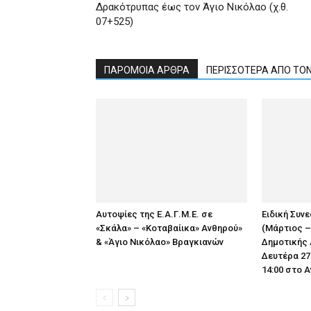
Δρακότρυπας έως τον Άγιο Νικόλαο (χ.θ.
07+525)
ΠΑΡΟΜΟΙΑ ΑΡΘΡΑ
ΠΕΡΙΣΣΟΤΕΡΑ ΑΠΟ ΤΟ
Αυτοψίες της Ε.Α.Γ.Μ.Ε. σε
Ειδική Συν
«Σκάλα» – «Κοταβαίικα» Ανθηρού»
(Μάρτιος –
& «Άγιο Νικόλαο» Βραγκιανών
Δημοτικής 
Δευτέρα 27
14:00 στο 