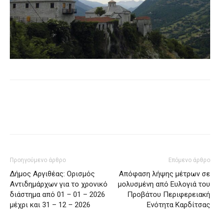
Προηγούμενο άρθρο
Επόμενο άρθρο
Δήμος Αργιθέας: Ορισμός
Απόφαση λήψης μέτρων σε
Αντιδημάρχων για το χρονικό
μολυσμένη από Ευλογιά του
διάστημα από 01 – 01 – 2026
Προβάτου Περιφερειακή
μέχρι και 31 – 12 – 2026
Ενότητα Καρδίτσας