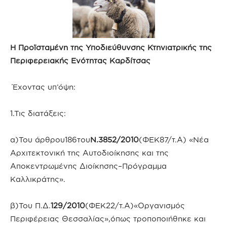
Η Προϊσταμένη της Υποδιεύθυνσης Κτηνιατρικής της
Περιφερειακής Ενότητας Καρδίτσας
Έχοντας υπ’όψη:
1.Τις διατάξεις:
α)Του άρθρου186του
Ν
.
3852/2010
(ΦΕΚ87/τ.Α) «Νέα
Αρχιτεκτονική της Αυτοδιοίκησης και της
Αποκεντρωμένης Διοίκησης–Πρόγραμμα
Καλλικράτης».
β)Του Π.Δ.
129/2010
(ΦΕΚ22/τ.Α)«Οργανισμός
Περιφέρειας Θεσσαλίας»,όπως τροποποιήθηκε και