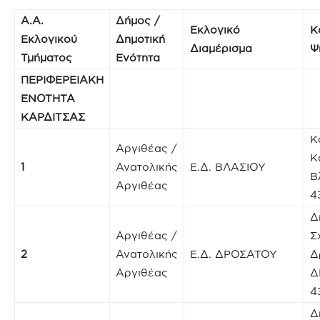
Α.Α.
Δήμος /
Εκλογικό
Κ
Εκλογικού
Δημοτική
Διαμέρισμα
Ψ
Τμήματος
Ενότητα
ΠΕΡΙΦΕΡΕΙΑΚΗ
ΕΝΟΤΗΤΑ
ΚΑΡΔΙΤΣΑΣ
Κ
Αργιθέας /
Κ
1
Ανατολικής
Ε.Δ. ΒΛΑΣΙΟΥ
Β
Αργιθέας
4
Δ
Αργιθέας /
Σ
2
Ανατολικής
Ε.Δ. ΔΡΟΣΑΤΟΥ
Δ
Αργιθέας
Δ
4
Δ