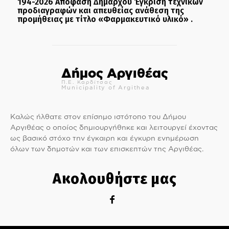
194-2026 Απόφαση Δημάρχου Έγκριση τεχνικών
προδιαγραφών και απευθείας ανάθεση της
προμήθειας με τίτλο «Φαρμακευτικό υλικό» .
Δήμος Αργιθέας
Π.Ε. Καρδίτσας
Municipality of Argithea
Καλώς ήλθατε στον επίσημο ιστότοπο του Δήμου
Αργιθέας ο οποίος δημιουργήθηκε και λειτουργεί έχοντας
ως βασικό στόχο την έγκαιρη και έγκυρη ενημέρωση
όλων των δημοτών και των επισκεπτών της Αργιθέας.
Ακολουθήστε μας