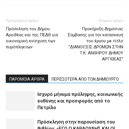
Προηγούμενο άρθρο
Επόμενο άρθρο
Πρόσκληση του Δήμου
Προκήρυξη Δημόσιας
Αργιθέας και της ΠΕΔΘ για
Σύμβασης για την κατασκευή
οικονομική ενίσχυση των
του έργου με τίτλο
πυρόπληκτων
”ΔΙΑΝΟΙΞΕΙΣ ΔΡΟΜΩΝ ΣΤΗΝ
Τ.Κ. ΑΝΘΗΡΟΥ ΔΗΜΟΥ
ΑΡΓΙΘΕΑΣ”
ΠΑΡΟΜΟΙΑ ΑΡΘΡΑ
ΠΕΡΙΣΣΟΤΕΡΑ ΑΠΟ ΤΟΝ ΔΗΜΙΟΥΡΓΟ
Ισχυρό μήνυμα πρόληψης, κοινωνικής
ευθύνης και προσφοράς από το
Πετρίλο
Πρόσκληση στην παρουσίαση του
βιβλίου: «ΕΓΩ Ο ΚΑΡΑΟΥΛΗΣ ΚΑΙ ΟΙ