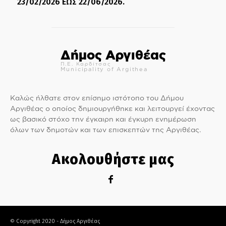
23/02/2026 ΕΩΣ 22/06/2026.
Δήμος Αργιθέας
Π.Ε. Καρδίτσας
Municipality of Argithea
Καλώς ήλθατε στον επίσημο ιστότοπο του Δήμου
Αργιθέας ο οποίος δημιουργήθηκε και λειτουργεί έχοντας
ως βασικό στόχο την έγκαιρη και έγκυρη ενημέρωση
όλων των δημοτών και των επισκεπτών της Αργιθέας.
Ακολουθήστε μας
© Copyright 2020 - Δήμος Αργιθέας