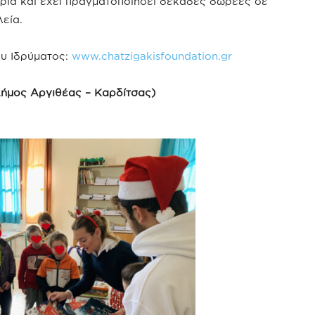
τορία και έχει πραγματοποιήσει δεκάδες δωρεές σε
εία.
ου Ιδρύματος:
www.chatzigakisfoundation.gr
Δήμος Αργιθέας – Καρδίτσας)