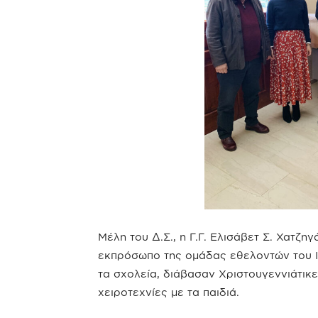
Μέλη του Δ.Σ., η Γ.Γ. Ελισάβετ Σ. Χατζη
εκπρόσωπο της ομάδας εθελοντών του Ι
τα σχολεία, διάβασαν Χριστουγεννιάτικ
χειροτεχνίες με τα παιδιά.