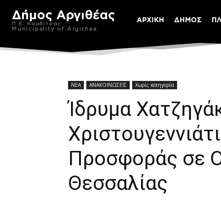
Δήμος Αργιθέας
ΑΡΧΙΚΗ
ΔΗΜΟΣ
Π
Π.Ε. Καρδίτσας
Municipality of Argithea
ΝΕΑ
ΑΝΑΚΟΙΝΩΣΕΙΣ
Χωρίς κατηγορία
Ίδρυμα Χατζηγά
Χριστουγεννιάτ
Προσφοράς σε Ο
Θεσσαλίας