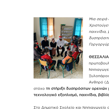
Μια σειρά
Χριστούγε
παιχνίδια, 
δυσπρόσιτ
Γοργοργύρ
ΘΕΣΣΑΛΙΑ |
πρωτοβουλί
Νηπιαγωγε
Ξυλοπάροικ
Ανθηρό (Δ.
στόχο
τη στήριξη δυσπρόσιτων ορεινών
τεχνολογικό εξοπλισμό, παιχνίδια, βιβλί
Στο Δημοτικό Σχολείο και Νηπιαγωγείο σ