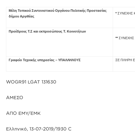
M
έλη Τοπικού Συντονιστικού Οργάνου Πολιτικής Προστασίας
*
ΣΥΝΕΧHΣ Κ
δήμου Αργιθέας
Προέδρους Τ.Σ και εκπροσώπους Τ. Κοινοτήτων
**
ΣΥΝΕΧΗΣ Κ
Γραφείο Τεχνικής υπηρεσίας – ΥΠΑΛΛΗΛΟΥΣ
ΣΕ ΠΛΗΡΗ 
WOGR91 LGAT 131630
ΑΜΕΣΟ
ΑΠΟ ΕΜΥ/ΕΜΚ
Ελληνικό, 13-07-2019/1930 C