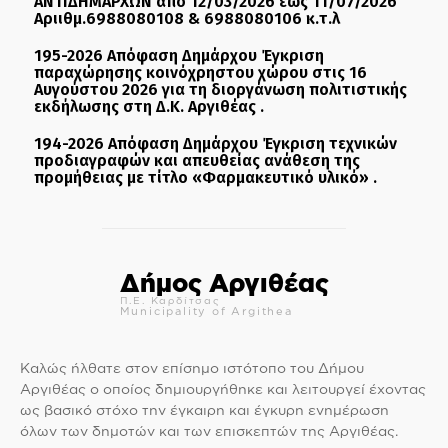
ΑΝΤΙΔΗΜΑΡΧΩΝ απο 12/03/2026 εως 11/07/2026
Αριιθμ.6988080108 & 6988080106 κ.τ.λ
195-2026 Απόφαση Δημάρχου Έγκριση
παραχώρησης κοινόχρηστου χώρου στις 16
Αυγούστου 2026 για τη διοργάνωση πολιτιστικής
εκδήλωσης στη Δ.Κ. Αργιθέας .
194-2026 Απόφαση Δημάρχου Έγκριση τεχνικών
προδιαγραφών και απευθείας ανάθεση της
προμήθειας με τίτλο «Φαρμακευτικό υλικό» .
Δήμος Αργιθέας
Π.Ε. Καρδίτσας
Municipality of Argithea
Καλώς ήλθατε στον επίσημο ιστότοπο του Δήμου
Αργιθέας ο οποίος δημιουργήθηκε και λειτουργεί έχοντας
ως βασικό στόχο την έγκαιρη και έγκυρη ενημέρωση
όλων των δημοτών και των επισκεπτών της Αργιθέας.