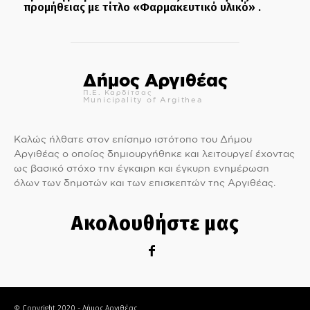
προμήθειας με τίτλο «Φαρμακευτικό υλικό» .
Δήμος Αργιθέας
Π.Ε. Καρδίτσας
Municipality of Argithea
Καλώς ήλθατε στον επίσημο ιστότοπο του Δήμου
Αργιθέας ο οποίος δημιουργήθηκε και λειτουργεί έχοντας
ως βασικό στόχο την έγκαιρη και έγκυρη ενημέρωση
όλων των δημοτών και των επισκεπτών της Αργιθέας.
Ακολουθήστε μας
© Copyright 2020 - Δήμος Αργιθέας