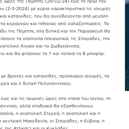
ς ώρες της Πέμπτης (29-02-24) έως το πρωί του
υ (2-3-2024) με κύρια χαρακτηριστικά τις ισχυρές
και καταιγίδες, που θα συνοδεύονται από μεγάλη
τα κεραυνών και πιθανώς από χαλαζοπτώσεις. Τα
δυ της Πέμπτης στα δυτικά και την Παρασκευή θα
άσουν τα υπόλοιπα ηπειρωτικά, τις Σποράδες, την
ανατολικό Αιγαίο και τα Δωδεκάνησα.
οι και θα φτάσουν τα 7 και τοπικά τα 8 μποφόρ.
με βροχές και καταιγίδες, πρόσκαιρα ισχυρές, τα
τερεά και η δυτική Πελοπόννησος.
έως και τις πρωινές ώρες στα νησιά του Ιονίου, τη
οπόννησο, αλλά σταδιακά θα εξασθενήσουν.
σαλία, η ανατολική Στερεά, η ανατολική και η
 κεντρική Μακεδονία, οι Σποράδες, η Εύβοια, η
 της Αττικής) και οι Κυκλάδες.