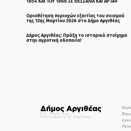
1854 ΚΑΙ ΤΟΥ 1866 ΣΕ ΘΕΣΣΑΛΙΑ ΚΑΙ ΑΡΤΑ»
Οριοθέτηση περιοχών εξαιτίας του σεισμού
της 12ης Μαρτίου 2026 στο Δήμο Αργιθέας
Δήμος Αργιθέας: Πράξη το ιστορικό στοίχημα
στην αγροτική οδοποιία!
Δήμος Αργιθέας
Καλώ
δημι
Π.Ε. Καρδίτσας
Municipality of Argithea
έγκ
Αργι