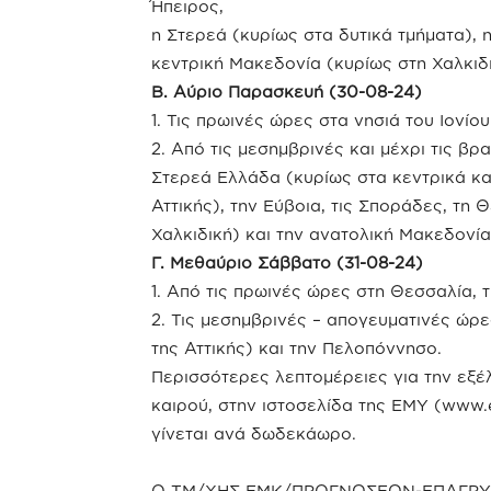
Ήπειρος,
η Στερεά (κυρίως στα δυτικά τμήματα), 
κεντρική Μακεδονία (κυρίως στη Χαλκιδι
Β. Αύριο Παρασκευή (30-08-24)
1. Τις πρωινές ώρες στα νησιά του Ιονίου
2. Από τις μεσημβρινές και μέχρι τις β
Στερεά Ελλάδα (κυρίως στα κεντρικά κα
Αττικής), την Εύβοια, τις Σποράδες, τη
Χαλκιδική) και την ανατολική Μακεδονία
Γ. Μεθαύριο Σάββατο (31-08-24)
1. Από τις πρωινές ώρες στη Θεσσαλία, τ
2. Τις μεσημβρινές – απογευματινές ώρ
της Αττικής) και την Πελοπόννησο.
Περισσότερες λεπτομέρειες για την εξέλ
καιρού, στην ιστοσελίδα της ΕΜΥ (www.
γίνεται ανά δωδεκάωρο.
Ο ΤΜ/ΧΗΣ ΕΜΚ/ΠΡΟΓΝΩΣΕΩΝ-ΕΠΑΓΡ