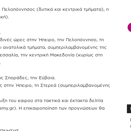
η Πελοπόννησος (δυτικά και κεντρικά τμήματα), η
κή).
.
ραδινές ώρες στην Ήπειρο, την Πελοπόννησο, τη
ι ανατολικά τμήματα, συμπεριλαμβανομένης της
 Θεσσαλία, την κεντρική Μακεδονία (κυρίως στη
.
ις Σποράδες, την Εύβοια.
ες στην Ήπειρο, τη Στερεά (συμπεριλαμβανομένης
ιξη του καιρού στα τακτικά και έκτακτα δελτία
emy.gr). Η επικαιροποίηση των προγνώσεων θα
ΥΠΝΗΣΗΣ