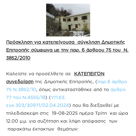
Πρόσκληση για κατεπείγουσα σύγκληση Δημοτικής
Επιτροπής σύμφωνα με την παρ. 6 άρθρου 75 του Ν.
3852/2010
Καλείστε να προσέλθετε σε
ΚΑΤΕΠΕΙΓΟΝ
συνεδρίαση
της Δημοτικής Επιτροπής, (
παρ.6 άρθρο
75 Ν.3852/10
, όπως αντικαταστάθηκε από το
άρθρο
77 του Ν.4555/18
) (
ΥΠ.ΕΣ.
εγκ.303/30971/02.04.2024
) που θα διεξαχθεί με
τηλεδιάσκεψη στις 19-08-2025 ημέρα Τρίτη και ώρα
12.00 μ.μ. για συζήτηση και λήψη απόφασης των
παρακάτω έκτακτων θεμάτων: