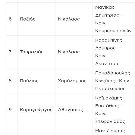
Μανίκας
Δημήτριος –
6
Ποζιός
Νικόλαος
Κοιν.
Κουμπουριανών
Καραμπίνης
Λάμπρος –
7
Τουραλιάς
Νικόλαος
Κοιν.
Λεοντίτου
Παπαδόπουλος
8
Πούλιος
Χαράλαμπος
Κων/νος –Κοιν.
Πετροχωρίου
Καϊμακάμης
Ευστάθιος –
9
Καραγεώργος
Αθανάσιος
Κοιν.
Στεφανιάδας
Μαντζιούρας