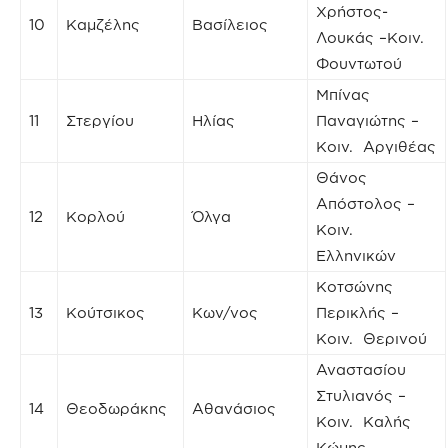
Χρήστος-
10
Καμζέλης
Βασίλειος
Λουκάς –Κοιν.
Φουντωτού
Μπίνας
11
Στεργίου
Ηλίας
Παναγιώτης –
Κοιν. Αργιθέας
Θάνος
Απόστολος –
12
Κορλού
Όλγα
Κοιν.
Ελληνικών
Κοτσώνης
13
Κούτσικος
Κων/νος
Περικλής –
Κοιν. Θερινού
Αναστασίου
Στυλιανός –
14
Θεοδωράκης
Αθανάσιος
Κοιν. Καλής
Κώμης