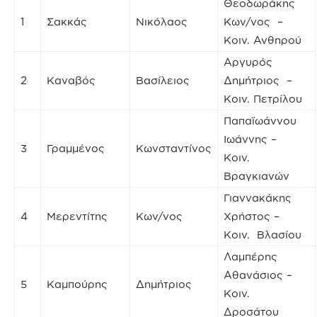
Θεοδωράκης
1
Σακκάς
Νικόλαος
Κων/νος –
Κοιν. Ανθηρού
Αργυρός
2
Καναβός
Βασίλειος
Δημήτριος –
Κοιν. Πετρίλου
Παπαϊωάννου
Ιωάννης –
3
Γραμμένος
Κωνσταντίνος
Κοιν.
Βραγκιανών
Γιαννακάκης
4
Μερεντίτης
Κων/νος
Χρήστος –
Κοιν. Βλασίου
Λαμπέρης
Αθανάσιος –
5
Καμπούρης
Δημήτριος
Κοιν.
Δροσάτου