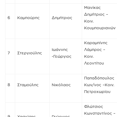
Μανίκας
Δημήτριος –
6
Καμπούρης
Δημήτριος
Κοιν.
Κουμπουριανών
Καραμπίνης
Ιωάννης
Λάμπρος –
7
Στεργιούλης
-Γεώργιος
Κοιν.
Λεοντίτου
Παπαδόπουλος
8
Σταμούλης
Νικόλαος
Κων/νος –Κοιν.
Πετροχωρίου
Φλώτσιος
Κωνσταντίνος –
9
Χασιώτης
Γεώργιος