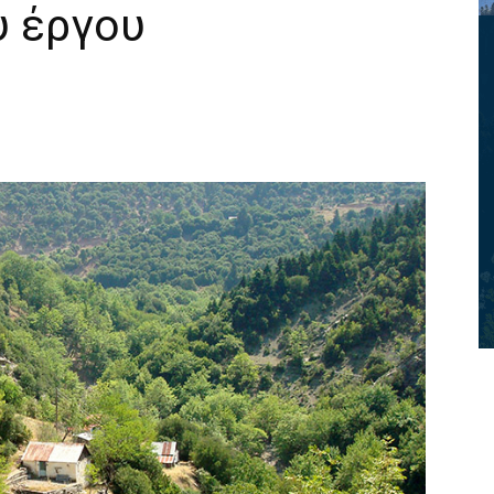
υ έργου