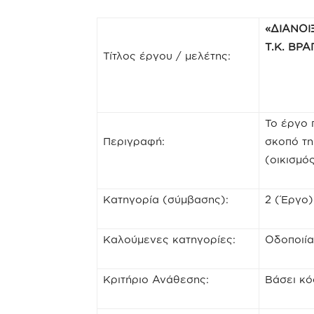
«ΔΙΑΝΟΙ
Τ.Κ. ΒΡ
Τίτλος έργου / μελέτης:
Το έργο 
Περιγραφή:
σκοπό τη
(οικισμό
Κατηγορία (σύμβασης):
2 (Έργο)
Καλούμενες κατηγορίες:
Oδοποιία
Κριτήριο Ανάθεσης:
Βάσει κό