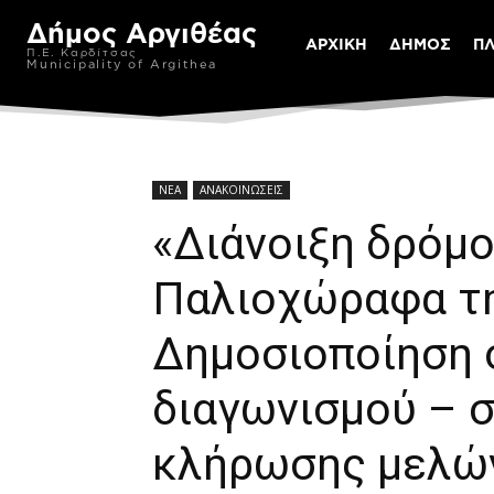
Δήμος Αργιθέας
ΑΡΧΙΚΗ
ΔΗΜΟΣ
Π
Π.Ε. Καρδίτσας
Municipality of Argithea
ΝΕΑ
ΑΝΑΚΟΙΝΩΣΕΙΣ
«Διάνοιξη δρόμο
Παλιοχώραφα τη
Δημοσιοποίηση 
διαγωνισμού – 
κλήρωσης μελών