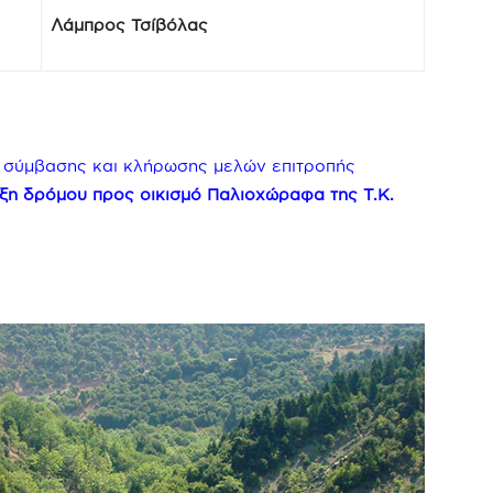
Λάμπρος Τσίβόλας
– σύμβασης και κλήρωσης μελών επιτροπής
ιξη δρόμου προς οικισμό Παλιοχώραφα της Τ.Κ.