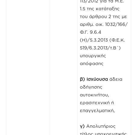
113/2012 για τα Μ.Ε.
1.5 της κατάταξης
του άρθρου 2 της με
αριθμ. οικ. 1032/166/
Φ.Γ. 9.6.4
(Η)/5.3.2013 (Φ.Ε.Κ.
519/6.3.2013/τ.Β΄)
υπουργικής
απόφασης
β)
Ισχύουσα
άδεια
οδήγησης
αυτοκινήτου,
ερασιτεχνική ή
επαγγελματική,
γ)
Απολυτήριος
τίτλος υποχρεωτικής