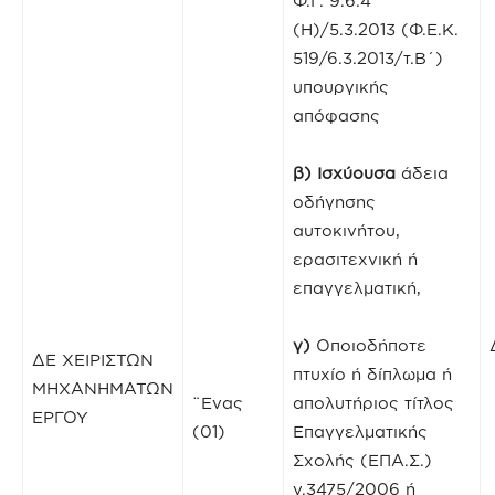
Φ.Γ. 9.6.4
(Η)/5.3.2013 (Φ.Ε.Κ.
519/6.3.2013/τ.Β΄)
υπουργικής
απόφασης
β)
Ισχύουσα
άδεια
οδήγησης
αυτοκινήτου,
ερασιτεχνική ή
επαγγελματική,
γ)
Οποιοδήποτε
ΔΕ ΧΕΙΡΙΣΤΩΝ
πτυχίο ή δίπλωμα ή
ΜΗΧΑΝΗΜΑΤΩΝ
¨Ενας
απολυτήριος τίτλος
ΕΡΓΟΥ
(01)
Επαγγελματικής
Σχολής (ΕΠΑ.Σ.)
ν.3475/2006 ή