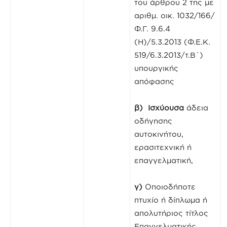
του άρθρου 2 της με
αριθμ. οικ. 1032/166/
Φ.Γ. 9.6.4
(Η)/5.3.2013 (Φ.Ε.Κ.
519/6.3.2013/τ.Β΄)
υπουργικής
απόφασης
β)
Ισχύουσα
άδεια
οδήγησης
αυτοκινήτου,
ερασιτεχνική ή
επαγγελματική,
γ)
Οποιοδήποτε
πτυχίο ή δίπλωμα ή
απολυτήριος τίτλος
Επαγγελματικής