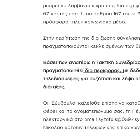
μπορεί να λαμβάνει χώρα είτε διά περιφ
67 και της παρ. 1 του άρθρου 167 του ν.
πρόσφορο τηλεπικοινωνιακό μέσο.
Στην περίπτωση της δια ζώσης σύγκληση
πραγματοποιούνται κεκλεισμένων των θ
Βάσει των ανωτέρω η Τακτική Συνεδρία
πραγματοποιηθεί
δια περιφοράς,
με δεδ
τηλεδιάσκεψης για συζήτηση και λήψη 
διάταξης.
Οι Σύμβουλοι καλείσθε επίσης να καταθ
φέρει και το ονοματεπώνυμό σας, τη Πέ
ηλεκτρονικά στο email
syzefxis@0597.sy
Νικόλαο κατόπιν τηλεφωνικής επικοινω