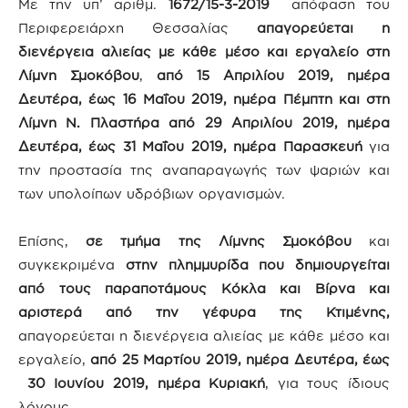
Με την υπ’ αριθμ.
1672/15-3-2019
απόφαση του
Περιφερειάρχη Θεσσαλίας
απαγορεύεται η
διενέργεια αλιείας με κάθε μέσο και εργαλείο στη
Λίμνη Σμοκόβου
,
από 15 Απριλίου 2019, ημέρα
Δευτέρα, έως 16 Μαΐου 2019, ημέρα Πέμπτη και στη
Λίμνη Ν. Πλαστήρα από
29 Απριλίου 2019,
ημέρα
Δευτέρα,
έως
31 Μαΐου 2019, ημέρα
Παρασκευή
για
την προστασία της αναπαραγωγής των ψαριών και
των υπολοίπων υδρόβιων οργανισμών.
Επίσης,
σε τμήμα της Λίμνης Σμοκόβου
και
συγκεκριμένα
στην πλημμυρίδα που
δημιουργείται
από τους παραποτάμους Κόκλα και Βίρνα και
αριστερά από την γέφυρα της Κτιμένης,
απαγορεύεται η διενέργεια αλιείας με κάθε μέσο και
εργαλείο,
από 25 Μαρτίου 2019, ημέρα Δευτέρα, έως
30 Ιουνίου 2019, ημέρα Κυριακή
, για τους ίδιους
λόγους.