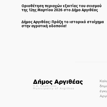
Οριοθέτηση περιοχών εξαιτίας του σεισμού
της 12ης Μαρτίου 2026 στο Δήμο Αργιθέας
Δήμος Αργιθέας: Πράξη το ιστορικό στοίχημα
στην αγροτική οδοποιία!
Δήμος Αργιθέας
Καλώ
δημι
Π.Ε. Καρδίτσας
Municipality of Argithea
έγκ
Αργι