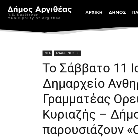
Δήμος Αργιθέας
ΑΡΧΙΚΗ
ΔΗΜΟΣ
Π
Π.Ε. Καρδίτσας
Municipality of Argithea
ΝΕΑ
ΑΝΑΚΟΙΝΩΣΕΙΣ
Το Σάββατο 11 Ι
Δημαρχείο Ανθη
Γραμματέας Ορε
Κυριαζής – Δήμο
παρουσιάζουν «Ο